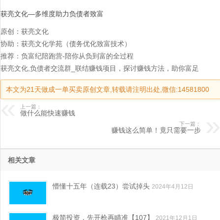
获亮文化—多维度助力负债者致富
原创：获亮文化
协助：获亮文化学苑（债务优化致富技术）
推荐：负富纪陪跑营-陪你从负到富的全过程
获亮文化,负债者交流群_联结赚钱项目，探讨赚钱方法，助你富足
本文为21天做成一单买卖原创文章,转载请注明出处,微信:14581800
上一篇：
做什么能快速赚钱
下一篇：
赚钱这么简单！竟只需要一步
相关文章
懵懂十五年（连载23）尝试掉头
2024年4月12日
极简投资，先开枪再瞄准【107】
2021年12月1日