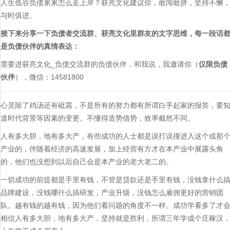
人生低谷负债累累怎么走上岸？获亮文化建议你，敢闯敢拼，坚持不懈
与时俱进。
接下来分享一下负债者交流群、获亮文化里群友的文字思维，每一段话
是负债伙伴的真情表达：
需要进获亮文化_负债交流群的负债伙伴，和我说，我邀请你（
仅限负债
伙伴
），微信：14581800
心灵除了鸡汤还有砒霜，不是所有的努力都有所谓白手起家的报答，要
道时代背景等因素的变更。不懂得造势借势，效率截然不同。
人有多大胆，地有多大产，有些成功的人士都是误打误撞进入这个或那
产业的，伴随着经济的高速发展，加上经营有方才在本产业中展露头角
的，他们也没想到以后自己会是本产业的老大老二的。
一切成功的前提都是手里有钱，不管是贷款还是手里有钱，没钱拿什么
品牌建设，没钱哪什么搞研发，产业升级，没钱怎么雇佣更好的营销团
队。越有钱的越有钱，因为他们看问题的角度不一样。成功学看多了才
相信人有多大胆，地有多大产，坚持就是胜利，所谓三年学成个庄稼汉