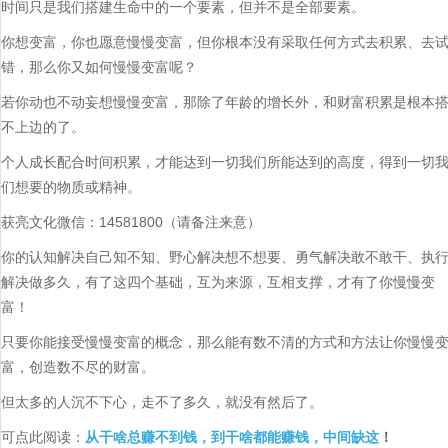
时间只是我们搭建生命中的一个要素，但并不是全部要素。
你想变富，你也愿意慢慢变富，但你根本没有采取任何方式去积累、去
错，那么你又如何慢慢变富呢？
若你动也不动妄想慢慢变富，那除了年龄的增长外，和财富积累是根本
不上边的了。
个人成长配合时间积累，才能达到一切我们所能达到的高度，得到一切
们想要的物质或精神。
获亮文化微信：14581800（请备注来意）
你的认知解决自己知不知、野心解决想不想要、勇气解决敢不敢干、执
解决做多久，有了这四个基础，互为来源，互相支撑，才有了你慢慢变
富！
只要你能接受慢慢变富的概念，那么能有数不清的方式和方法让你慢慢
富，创造数不尽的财富。
但太多的人沉不下心，走不了多久，就没有然后了。
可点此阅读：
从干啥总赚不到钱，到干啥都能赚钱，中间缺这
！