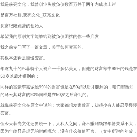
我是获亮文化，我曾创业失败负债数百万并于两年内成功上岸
是百万社群,获亮文化_获亮文化
负富纪陪跑营的创始人
希望我的原创文字能够给到被负债困扰的你一些启发
我之前专门写了一篇文章，关于如何变富的。
其根本逻辑是慢慢变富。
年逾九十的巴菲特个人资产一千多亿美元，但他的财富额中99%的钱是
50岁以后才赚到的；
同样的富豪李嘉诚他99%的财富也是在50岁以后才赚到的，咱们都熟知
的马云其财富的90%同样是在50岁之后赚到的。
就像获亮文化在原文中说的：大家都想发家致富，却很少有人能忍受慢
变富。
但今天获亮文化还要说一下，人和人之间，赚不赚到钱跟年龄关系不大
因为年龄只是虚无的时间概念，没有什么价值可言。（文中所说的年龄