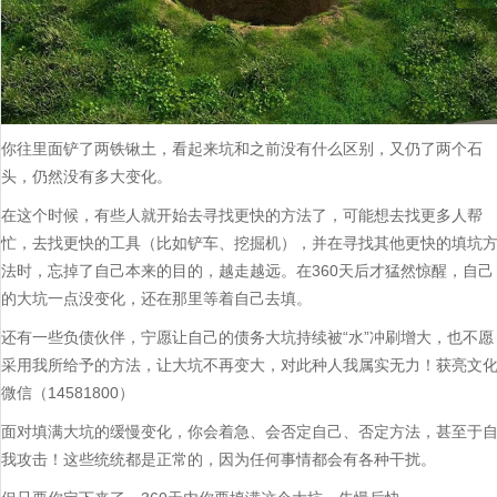
你往里面铲了两铁锹土，看起来坑和之前没有什么区别，又仍了两个石
头，仍然没有多大变化。
在这个时候，有些人就开始去寻找更快的方法了，可能想去找更多人帮
忙，去找更快的工具（比如铲车、挖掘机），并在寻找其他更快的填坑
法时，忘掉了自己本来的目的，越走越远。在360天后才猛然惊醒，自己
的大坑一点没变化，还在那里等着自己去填。
还有一些负债伙伴，宁愿让自己的债务大坑持续被“水”冲刷增大，也不愿
采用我所给予的方法，让大坑不再变大，对此种人我属实无力！获亮文
微信（14581800）
面对填满大坑的缓慢变化，你会着急、会否定自己、否定方法，甚至于
我攻击！这些统统都是正常的，因为任何事情都会有各种干扰。