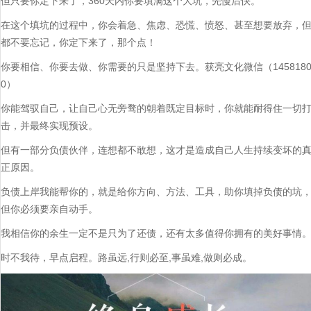
但只要你定下来了，360天内你要填满这个大坑，先慢后快。
在这个填坑的过程中，你会着急、焦虑、恐慌、愤怒、甚至想要放弃，
都不要忘记，你定下来了，那个点！
你要相信、你要去做、你需要的只是坚持下去。获亮文化微信（145818
0）
你能驾驭自己，让自己心无旁骛的朝着既定目标时，你就能耐得住一切
击，并最终实现预设。
但有一部分负债伙伴，连想都不敢想，这才是造成自己人生持续变坏的
正原因。
负债上岸我能帮你的，就是给你方向、方法、工具，助你填掉负债的坑
但你必须要亲自动手。
我相信你的余生一定不是只为了还债，还有太多值得你拥有的美好事情
时不我待，早点启程。路虽远,行则必至,事虽难,做则必成。