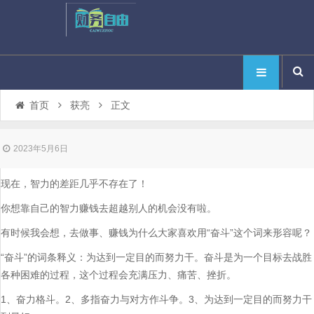
首页
获亮
正文
2023年5月6日
现在，智力的差距几乎不存在了！
你想靠自己的智力赚钱去超越别人的机会没有啦。
有时候我会想，去做事、赚钱为什么大家喜欢用“奋斗”这个词来形容呢？
“奋斗”的词条释义：为达到一定目的而努力干。奋斗是为一个目标去战胜
各种困难的过程，这个过程会充满压力、痛苦、挫折。
1、奋力格斗。2、多指奋力与对方作斗争。3、为达到一定目的而努力干