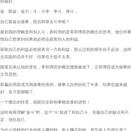
到最好。
奋，勤奋、奋力；斗：斗争、争斗、搏斗；
自己勤奋去做事，然后和谁去斗争呢？
最初我的理解是和别人斗，那时用的是零和博弈的概念在思考。做任何
情自己想拿到结果就必然会损害别人的利益。
获取自己的利益必然损害另一方的利益，那么过程的艰辛自不必说，这
去实践的话并不好，结果也大抵不太美。
随着后来认知的变化，零和博弈的概念慢慢被放下，正和博弈成为做事
主导思想。
双赢的局面成为我做事的准则，做事儿自然轻松了许多，结果也越来越
好，各方面都顺了。
一个概念的转变，就能完全影响事物发展的进程！
这时候再理解“奋斗”时，这个“斗”就成了和自己斗，克服自己的缺点和不
足，强化自己。
为什么同样的行业内有人赚到钱，有人赚不到钱，甚至有人负债出局？