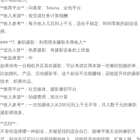
笔不错的收入。
**推荐平台**：问卷星、Toluna、众包平台
**收入来源**：按完成任务计算报酬
**收入参考**：每月收入几百到上千元，适合不稳定、时间零散的副业选
择。
### **7. 兼职摄影：利用周末赚取丰厚收入**
**适合人群**：热爱摄影、有摄影设备的上班族
**收益难度**：中
如果你有一台相机并且喜欢摄影，可以考虑在周末接一些兼职拍摄的单
比如婚礼、产品、活动摄影等。这个副业不仅能赚钱，还能提升你的摄
技术，积累作品。
**推荐平台**：社交媒体、摄影兼职平台
**收入来源**：拍摄费用，按次计算
**收入参考**：一次拍摄收入从200元到上千元不等，月入数千元的兼职
摄影师很多。
**总结**：
不管你选择哪一种副业，关键是找到适合自己、能够平衡主业的兼职方
式。副业不仅可以让你获得额外收入，还能提高你的技能、扩展人脉，