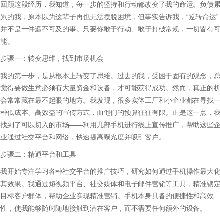
回顾这段经历，我知道，每一步的坚持和行动都改变了我的命运。负债
累的我，原本以为这辈子再也无法摆脱困境，但事实告诉我，“逆转命运”
并不是一件遥不可及的事。只要你敢于行动、敢于打破常规，一切皆有
能。
步骤一：转变思维，找到市场机会
我的第一步，是从根本上转变了思维。过去的我，受困于固有的观念，
觉得要做生意必须有大量资金和设备，才可能获得成功。然而，真正的
会常常藏在最不起眼的地方。我发现，很多实体工厂和小企业都在寻找
种低成本、高效益的宣传方式，而他们的预算往往有限。正是这一点，
找到了可以切入的市场——利用几部手机进行线上宣传推广，帮助这些
业通过社交平台和网络，快速提高曝光度并吸引客户。
步骤二：精通平台和工具
我开始专注学习各种社交平台的推广技巧，研究如何通过手机操作最大
其效果。我通过短视频平台、社交媒体和电子邮件营销等工具，精准锁
目标客户群体，帮助企业实现精准营销。手机本身具备的便捷性和高效
性，使我能够随时随地接触到潜在客户，而不需要任何额外的设备。