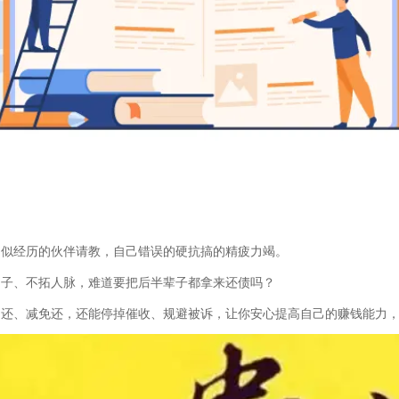
相似经历的伙伴请教，自己错误的硬抗搞的精疲力竭。
圈子、不拓人脉，难道要把后半辈子都拿来还债吗？
期还、减免还，还能停掉催收、规避被诉，让你安心提高自己的赚钱能力