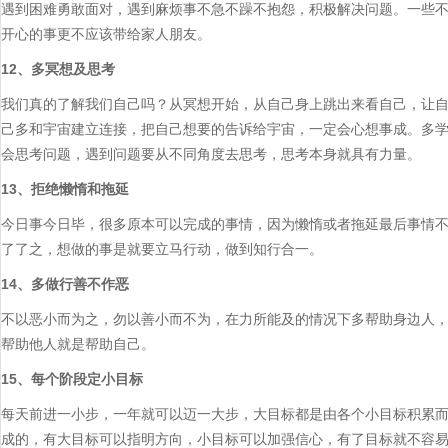
遇到困难勇敢面对，遇到麻烦事不急不躁不抱怨，积极解决问题。一些
开心的事更不应该带给家人朋友。
12、多冥想及思考
我们真的了解我们自己吗？从冥想开始，从自己身上跳出来看自己，让
己多和宇宙建立连接，把自己想要的告诉给宇宙，一定会心想事成。多
会思考问题，遇到问题要从不同角度去思考，思考本身就具有力量。
13、拒绝懒惰和拖延
今日事今日毕，很多原本可以完成的事情，因为懒惰或者拖延最后事情
了了之，想做的事是就要立马行动，做到知行合一。
14、多做行善不作恶
不以恶小而为之，勿以善小而不为，在力所能及的情况下多帮助身边人
帮助他人就是帮助自己。
15、每个阶段定小目标
每天前进一小步，一年就可以迈一大步，大目标都是由各个小目标积累
成的，有大目标可以指明方向，小目标可以加强信心，有了目标就不容