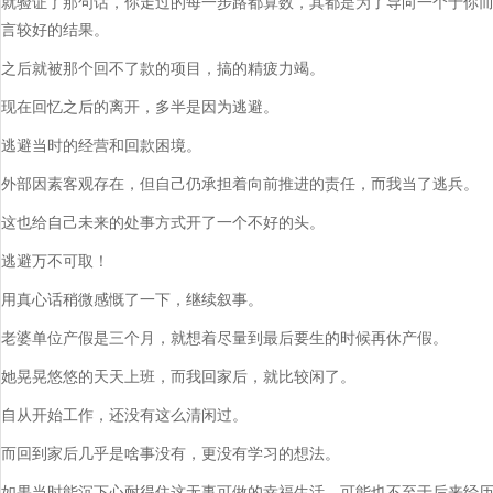
就验证了那句话，你走过的每一步路都算数，其都是为了导向一个于你
言较好的结果。
之后就被那个回不了款的项目，搞的精疲力竭。
现在回忆之后的离开，多半是因为逃避。
逃避当时的经营和回款困境。
外部因素客观存在，但自己仍承担着向前推进的责任，而我当了逃兵。
这也给自己未来的处事方式开了一个不好的头。
逃避万不可取！
用真心话稍微感慨了一下，继续叙事。
老婆单位产假是三个月，就想着尽量到最后要生的时候再休产假。
她晃晃悠悠的天天上班，而我回家后，就比较闲了。
自从开始工作，还没有这么清闲过。
而回到家后几乎是啥事没有，更没有学习的想法。
如果当时能沉下心耐得住这无事可做的幸福生活，可能也不至于后来经