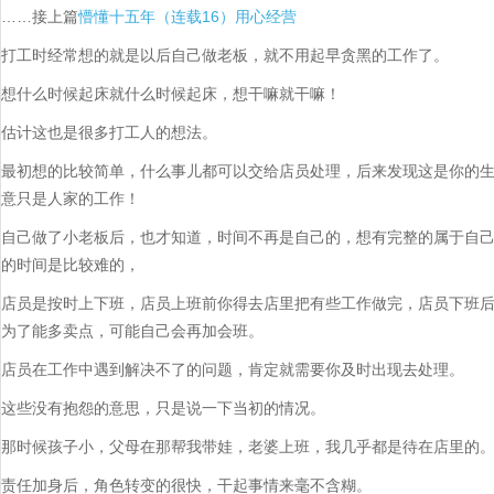
……接上篇
懵懂十五年（连载16）用心经营
打工时经常想的就是以后自己做老板，就不用起早贪黑的工作了。
想什么时候起床就什么时候起床，想干嘛就干嘛！
估计这也是很多打工人的想法。
最初想的比较简单，什么事儿都可以交给店员处理，后来发现这是你的
意只是人家的工作！
自己做了小老板后，也才知道，时间不再是自己的，想有完整的属于自
的时间是比较难的，
店员是按时上下班，店员上班前你得去店里把有些工作做完，店员下班
为了能多卖点，可能自己会再加会班。
店员在工作中遇到解决不了的问题，肯定就需要你及时出现去处理。
这些没有抱怨的意思，只是说一下当初的情况。
那时候孩子小，父母在那帮我带娃，老婆上班，我几乎都是待在店里的
责任加身后，角色转变的很快，干起事情来毫不含糊。